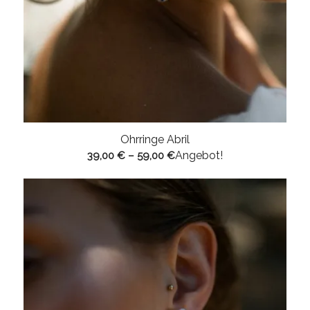
Ohrringe Abril
Angebot!
39,00
€
–
59,00
€