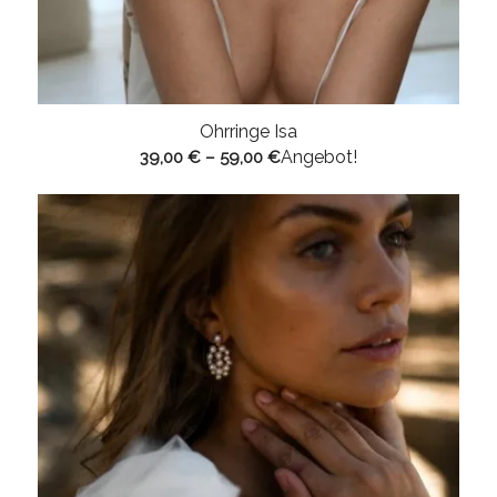
Ohrringe Isa
Angebot!
39,00
€
–
59,00
€