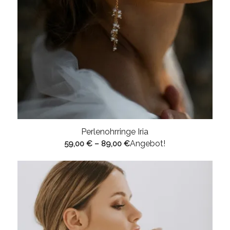
Perlenohrringe Iria
Angebot!
59,00
€
–
89,00
€