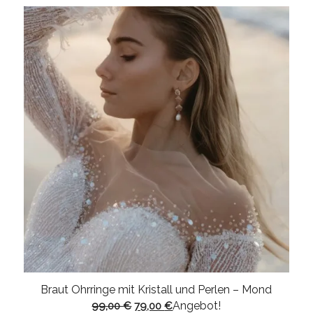
Braut Ohrringe mit Kristall und Perlen – Mond
Ursprünglicher
Aktueller
Angebot!
99,00
€
79,00
€