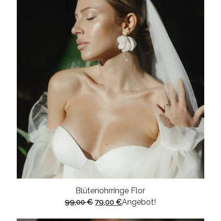
Blütenohrringe Flor
Ursprünglicher
Aktueller
Angebot!
99,00
€
79,00
€
Preis
Preis