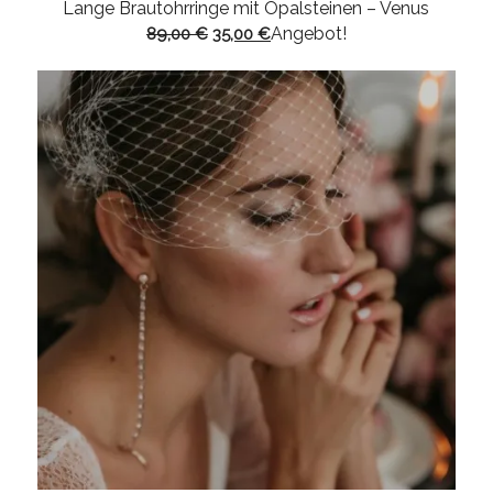
Lange Brautohrringe mit Opalsteinen – Venus
Ursprünglicher
Aktueller
Angebot!
89,00
€
35,00
€
Preis
Preis
war:
ist:
89,00 €
35,00 €.