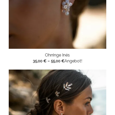
Ohrringe Inés
Angebot!
35,00
€
–
55,00
€