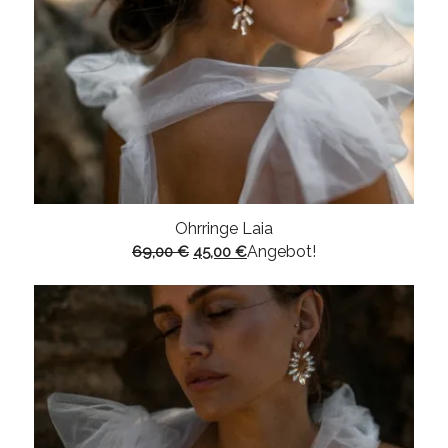
Ohrringe Laia
Ursprünglicher
Aktueller
Angebot!
69,00
€
45,00
€
Preis
Preis
war:
ist:
69,00 €
45,00 €.