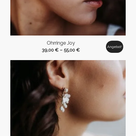
Ohrringe Joy
Angebot!
39,00
€
–
55,00
€