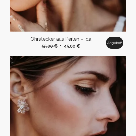
Ohrstecker aus Perlen – Ida
Angebot!
Ursprünglicher
Aktueller
55,00
€
45,00
€
Preis
Preis
war:
ist:
55,00 €
45,00 €.