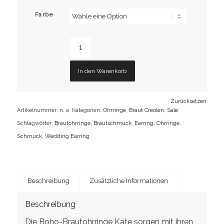
Farbe
In den Warenkorb
Zurücksetzen
Artikelnummer:
n. a.
Kategorien:
Ohrringe
,
Braut Creolen
,
Sale
Schlagwörter:
Brautohrringe
,
Brautschmuck
,
Earring
,
Ohrringe
,
Schmuck
,
Wedding Earring
Beschreibung
Zusätzliche Informationen
Beschreibung
Die Boho-Brautohrringe Kate sorgen mit ihren