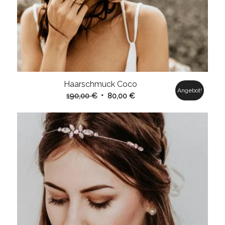
Haarschmuck Coco
Angebot!
Ursprünglicher
Aktueller
190,00
€
80,00
€
Preis
Preis
war:
ist:
190,00 €
80,00 €.