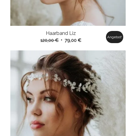
Haarband Liz
Angebot!
Ursprünglicher
Aktueller
120,00
€
79,00
€
Preis
Preis
war:
ist:
120,00 €
79,00 €.