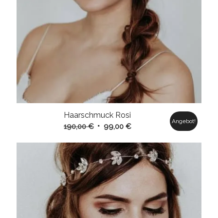
Haarschmuck Rosi
Angebot!
Ursprünglicher
Aktueller
190,00
€
99,00
€
Preis
Preis
war:
ist:
190,00 €
99,00 €.