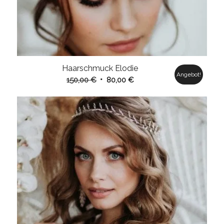
Haarschmuck Elodie
Angebot!
Ursprünglicher
Aktueller
150,00
€
80,00
€
Preis
Preis
war:
ist:
150,00 €
80,00 €.