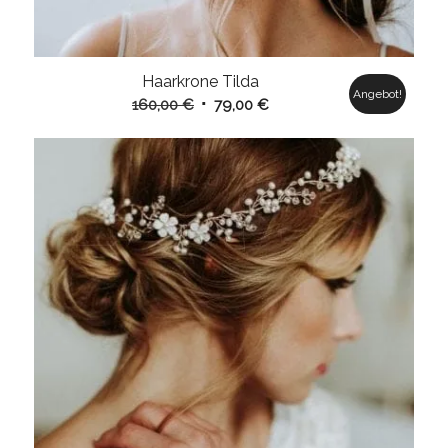
Haarkrone Tilda
Angebot!
Ursprünglicher
Aktueller
160,00
€
79,00
€
Preis
Preis
war:
ist:
160,00 €
79,00 €.