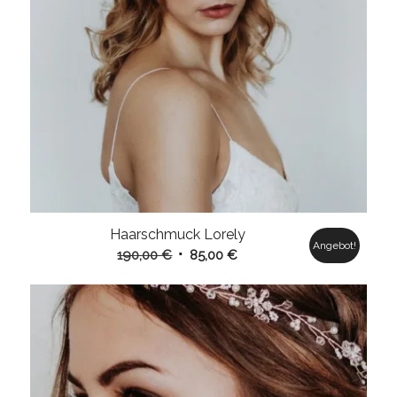
Haarschmuck Lorely
Angebot!
Ursprünglicher
Aktueller
190,00
€
85,00
€
Preis
Preis
war:
ist:
190,00 €
85,00 €.