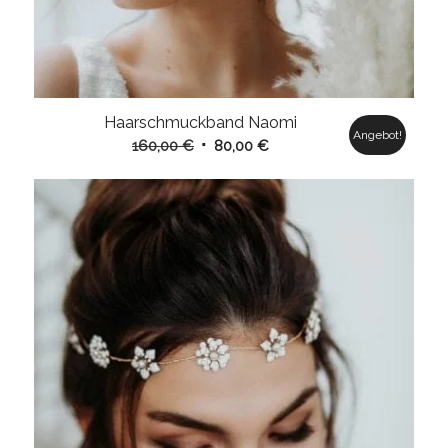
Haarschmuckband Naomi
Angebot!
Ursprünglicher
Aktueller
160,00
€
80,00
€
Preis
Preis
war:
ist:
160,00 €
80,00 €.