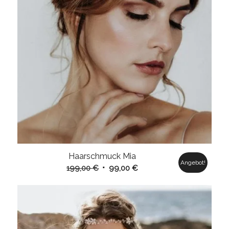
Haarschmuck Mia
Angebot!
Ursprünglicher
Aktueller
199,00
€
99,00
€
Preis
Preis
war:
ist:
199,00 €
99,00 €.