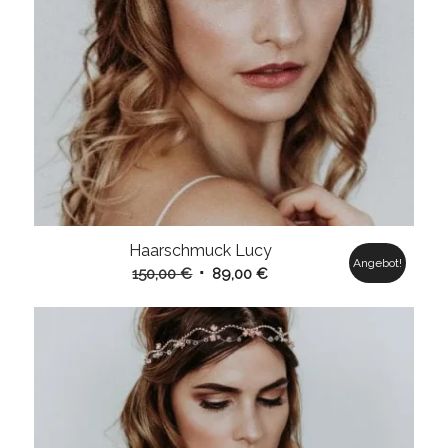
Haarschmuck Lucy
Angebot!
Ursprünglicher
Aktueller
150,00
€
89,00
€
Preis
Preis
war:
ist:
150,00 €
89,00 €.