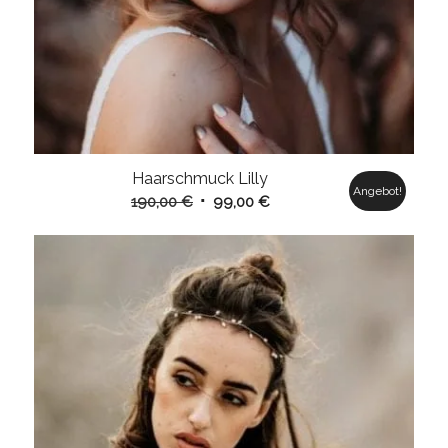
Haarschmuck Lilly
Angebot!
Ursprünglicher
Aktueller
190,00
€
99,00
€
Preis
Preis
war:
ist:
190,00 €
99,00 €.