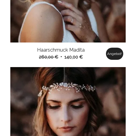
Haarschmuck Madita
Angebot!
Ursprünglicher
Aktueller
260,00
€
140,00
€
Preis
Preis
war:
ist:
260,00 €
140,00 €.