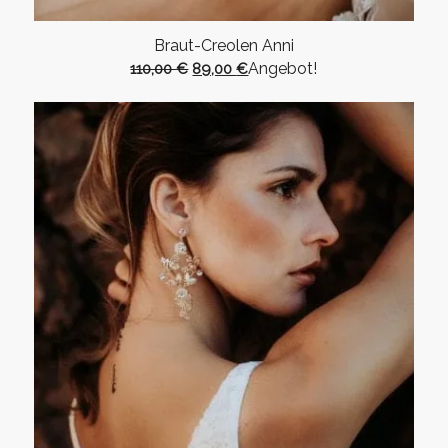
Braut-Creolen Anni
Ursprünglicher
Aktueller
Angebot!
110,00
€
89,00
€
Preis
Preis
war:
ist:
110,00 €
89,00 €.