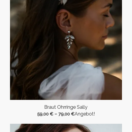
Braut Ohrringe Sally
Angebot!
59,00
€
–
79,00
€