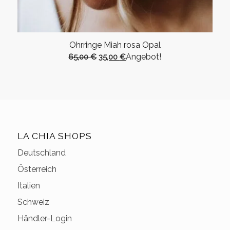
Ohrringe Miah rosa Opal
Ursprünglicher
Aktueller
Angebot!
65,00
€
35,00
€
Preis
Preis
war:
ist:
65,00 €
35,00 €.
LA CHIA SHOPS
Deutschland
Österreich
Italien
Schweiz
Händler-Login