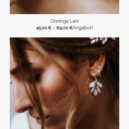
Ohrringe Leni
Angebot!
45,00
€
–
69,00
€