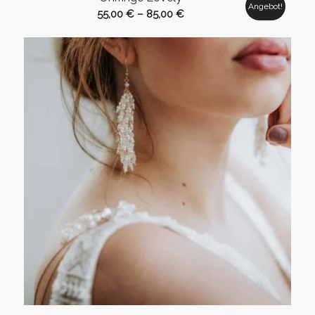
Angebot!
55,00
€
–
85,00
€