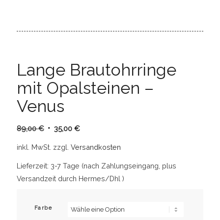
Lange Brautohrringe
mit Opalsteinen –
Venus
Ursprünglicher
Aktueller
89,00
€
35,00
€
Preis
Preis
inkl. MwSt.
zzgl.
Versandkosten
war:
ist:
89,00 €
35,00 €.
Lieferzeit:
3-7 Tage (nach Zahlungseingang, plus
Versandzeit durch Hermes/Dhl )
Farbe