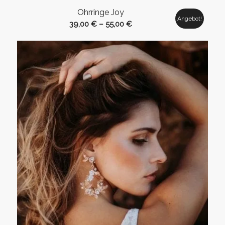
Ohrringe Joy
Angebot!
39,00
€
–
55,00
€