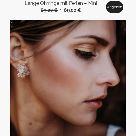
Lange Ohrringe mit Perlen – Mini
Angebot!
Ursprünglicher
Aktueller
89,00
€
69,00
€
Preis
Preis
war:
ist:
89,00 €
69,00 €.