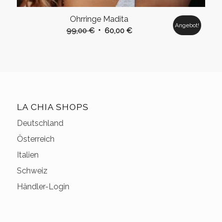
Ohrringe Madita
Angebot!
Ursprünglicher
Aktueller
99,00
€
60,00
€
Preis
Preis
war:
ist:
99,00 €
60,00 €.
LA CHIA SHOPS
Deutschland
Österreich
Italien
Schweiz
Händler-Login