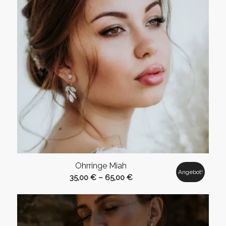
Ohrringe Miah
Angebot!
35,00
€
–
65,00
€