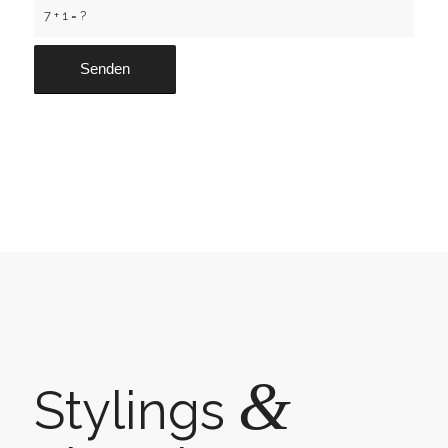
7 + 1 = ?
&
Stylings