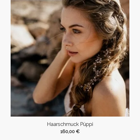
Haarschmuck Püppi
160,00
€