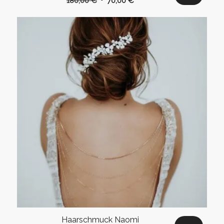
180,00
€
70,00
€
Preis
Preis
war:
ist:
180,00 €
70,00 €.
Haarschmuck Naomi