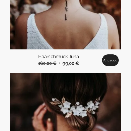
Haarschmuck Juna
Angebot!
Ursprünglicher
Aktueller
160,00
€
99,00
€
Preis
Preis
war:
ist:
160,00 €
99,00 €.