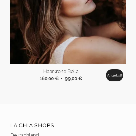
Haarkrone Bella
Angebot!
Ursprünglicher
Aktueller
160,00
€
99,00
€
Preis
Preis
war:
ist:
160,00 €
99,00 €.
LA CHIA SHOPS
Deutschland