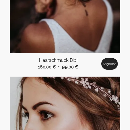
Haarschmuck Bibi
Angebot!
Ursprünglicher
Aktueller
160,00
€
99,00
€
Preis
Preis
war:
ist:
160,00 €
99,00 €.