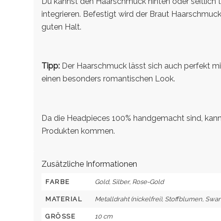
Du kannst den Haarschmuck hinten oder seitlich tr
integrieren. Befestigt wird der Braut Haarschmu
guten Halt.
Tipp:
Der Haarschmuck lässt sich auch perfekt mit
einen besonders romantischen Look.
Da die Headpieces 100% handgemacht sind, kann
Produkten kommen.
Zusätzliche Informationen
FARBE
Gold, Silber, Rose-Gold
MATERIAL
Metalldraht (nickelfrei), Stoffblumen, Swaro
GRÖSSE
10 cm