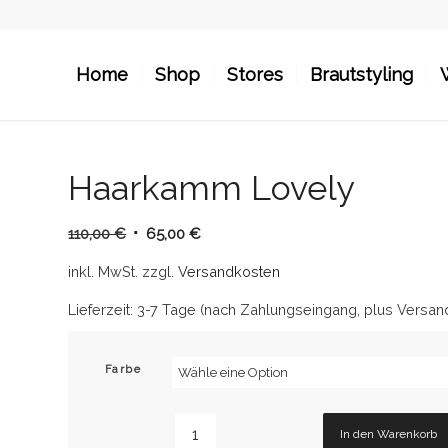
Home
Shop
Stores
Brautstyling
Haarkamm Lovely
Ursprünglicher
Aktueller
110,00
€
65,00
€
Preis
Preis
inkl. MwSt.
zzgl.
Versandkosten
war:
ist:
110,00 €
65,00 €.
Lieferzeit:
3-7 Tage (nach Zahlungseingang, plus Versan
Farbe
In den Warenkorb