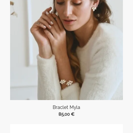
Braclet Myla
85,00
€