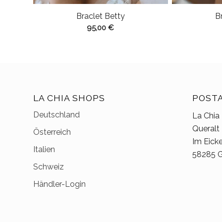
Braclet Betty
B
95,00
€
LA CHIA SHOPS
POST
Deutschland
La Chia
Queralt
Österreich
Im Eick
Italien
58285 G
Schweiz
Händler-Login