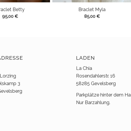
raclet Betty
Braclet Myla
95,00
€
85,00
€
ADRESSE
LADEN
La Chia
 Lorzing
Rosendahlerstr. 16
elskamp 3
58285 Gevelsberg
evelsberg
Parkplätze hinter dem Ha
Nur Barzahlung.