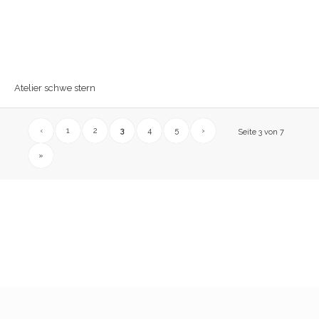
Atelier schwe stern
‹
1
2
3
4
5
›
Seite 3 von 7
»