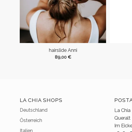
hairslide Anni
89,00
€
LA CHIA SHOPS
POST
Deutschland
La Chia
Queralt
Österreich
Im Eick
Italien