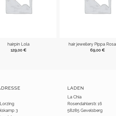
hairpin Lola
hair jewellery Pippa Ros
129,00
€
69,00
€
ADRESSE
LADEN
La Chia
 Lorzing
Rosendahlerstr. 16
elskamp 3
58285 Gevelsberg