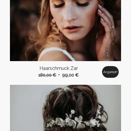
Haarschmuck Zar
Angebot!
Ursprünglicher
Aktueller
180,00
€
99,00
€
Preis
Preis
war:
ist:
180,00 €
99,00 €.