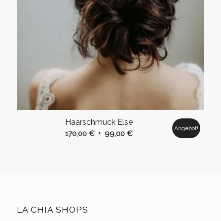
Haarschmuck Else
Angebot!
Ursprünglicher
Aktueller
170,00
€
99,00
€
Preis
Preis
war:
ist:
170,00 €
99,00 €.
LA CHIA SHOPS