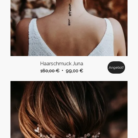
Haarschmuck Juna
Angebot!
Ursprünglicher
Aktueller
160,00
€
99,00
€
Preis
Preis
war:
ist:
160,00 €
99,00 €.