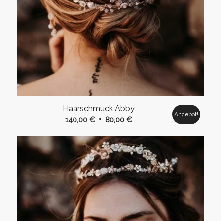
Haarschmuck Abby
Angebot!
Ursprünglicher
Aktueller
140,00
€
80,00
€
Preis
Preis
war:
ist:
140,00 €
80,00 €.