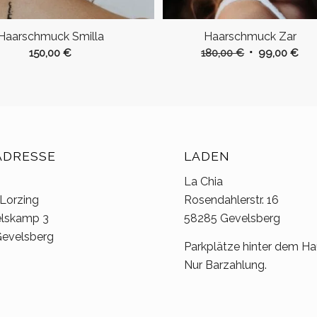
Haarschmuck Smilla
Haarschmuck Zar
Ursprüngliche
Akt
150,00
€
180,00
€
99,00
€
Preis
Prei
war:
ist:
180,00 €
99,
ADRESSE
LADEN
La Chia
 Lorzing
Rosendahlerstr. 16
elskamp 3
58285 Gevelsberg
evelsberg
Parkplätze hinter dem Ha
Nur Barzahlung.