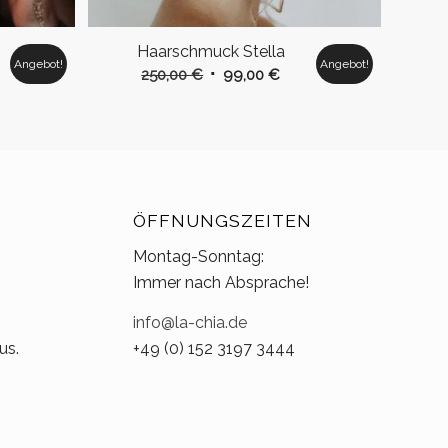
Haarschmuck Stella
Angebot!
Angebot!
r
ueller
Ursprünglicher
Aktueller
250,00
€
99,00
€
s
Preis
Preis
war:
ist:
00 €.
250,00 €
99,00 €.
ÖFFNUNGSZEITEN
Montag-Sonntag:
Immer nach Absprache!
info@la-chia.de
us.
+49 (0) 152 3197 3444