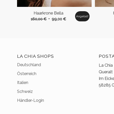
Haarkrone Bella
Angebot!
Ursprünglicher
Aktueller
160,00
€
99,00
€
Preis
Preis
war:
ist:
160,00 €
99,00 €.
LA CHIA SHOPS
POST
Deutschland
La Chia
Queralt
Österreich
Im Eick
Italien
58285 G
Schweiz
Händler-Login