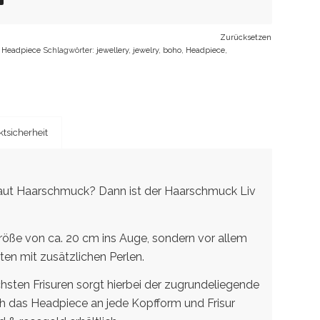
Zurücksetzen
 Headpiece
Schlagwörter:
jewellery
,
jewelry
,
boho
,
Headpiece
,
tsicherheit
Braut Haarschmuck? Dann ist der Haarschmuck Liv
 Größe von ca. 20 cm ins Auge, sondern vor allem
ten mit zusätzlichen Perlen.
chsten Frisuren sorgt hierbei der zugrundeliegende
ch das Headpiece an jede Kopfform und Frisur