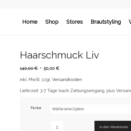
Home
Shop
Stores
Brautstyling
Haarschmuck Liv
Ursprünglicher
Aktueller
140,00
€
50,00
€
Preis
Preis
inkl. MwSt.
zzgl.
Versandkosten
war:
ist:
140,00 €
50,00 €.
Lieferzeit:
3-7 Tage (nach Zahlungseingang, plus Versan
Farbe
In den Warenkorb