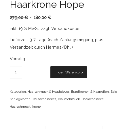
Haarkrone Hope
Ursprünglicher
Aktueller
279,00
€
180,00
€
Preis
Preis
inkl. 19 % MwSt.
zzgl.
Versandkosten
war:
ist:
279,00 €
180,00 €.
Lieferzeit:
3-7 Tage (nach Zahlungseingang, plus
Versandzeit durch Hermes/Dhl )
Vorrätig
In den Warenkorb
Kategorien:
Haarschmuck & Headpieces
,
Brautkronen & Haarreifen
,
Sale
Schlagwörter:
Brautaccessoires
,
Brautschmuck
,
Haaraccessoire
,
Haarschmuck
,
krone