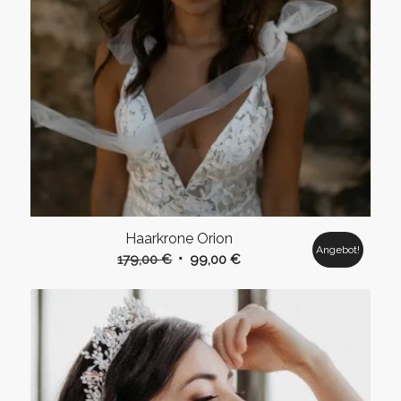
Haarkrone Orion
Angebot!
Ursprünglicher
Aktueller
179,00
€
99,00
€
Preis
Preis
war:
ist:
179,00 €
99,00 €.