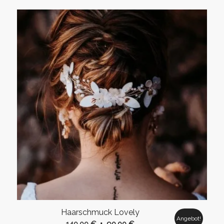
Preis
Preis
war:
ist:
199,00 €
99,00 €.
Haarschmuck Lovely
Angebot!
Ursprünglicher
Aktueller