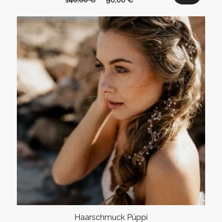
140,00
€
90,00
€
Preis
Preis
war:
ist:
140,00 €
90,00 €.
Haarschmuck Püppi