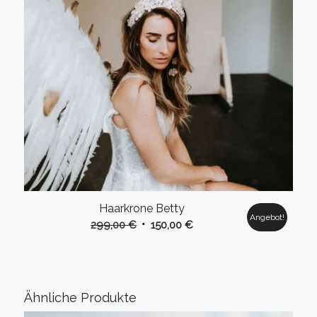
Haarkrone Betty
Angebot!
Ursprünglicher
Aktueller
299,00
€
150,00
€
Preis
Preis
war:
ist:
299,00 €
150,00 €.
Ähnliche Produkte