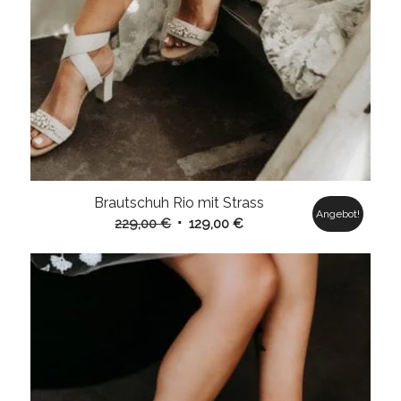
Brautschuh Rio mit Strass
Angebot!
Ursprünglicher
Aktueller
229,00
€
129,00
€
Preis
Preis
war:
ist:
229,00 €
129,00 €.