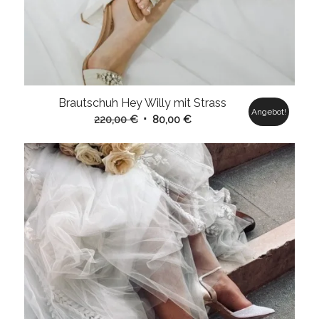
Brautschuh Hey Willy mit Strass
Angebot!
Ursprünglicher
Aktueller
220,00
€
80,00
€
Preis
Preis
war:
ist:
220,00 €
80,00 €.