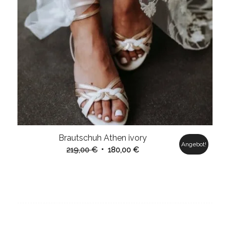
Brautschuh Athen ivory
Angebot!
Ursprünglicher
Aktueller
219,00
€
180,00
€
Preis
Preis
war:
ist:
219,00 €
180,00 €.