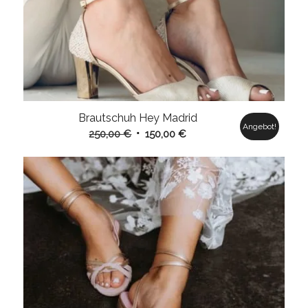
Brautschuh Hey Madrid
Angebot!
Ursprünglicher
Aktueller
250,00
€
150,00
€
Preis
Preis
war:
ist:
250,00 €
150,00 €.