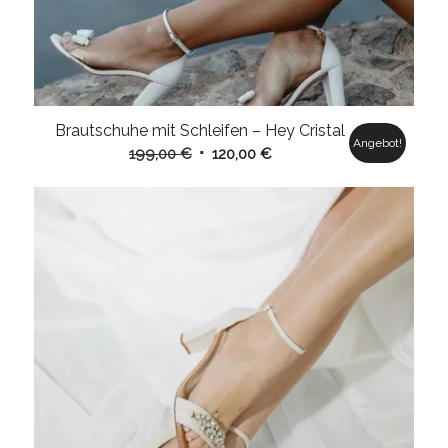
Brautschuhe mit Schleifen – Hey Cristal
Angebot!
Ursprünglicher
Aktueller
199,00
€
120,00
€
Preis
Preis
war:
ist:
199,00 €
120,00 €.