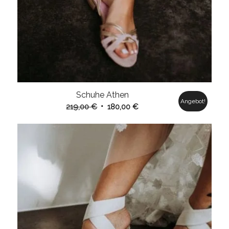
Schuhe Athen
Angebot!
Ursprünglicher
Aktueller
219,00
€
180,00
€
Preis
Preis
war:
ist:
219,00 €
180,00 €.