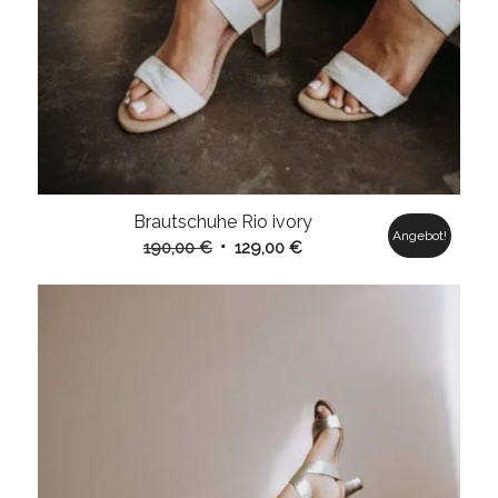
Brautschuhe Rio ivory
Angebot!
Ursprünglicher
Aktueller
190,00
€
129,00
€
Preis
Preis
war:
ist:
190,00 €
129,00 €.