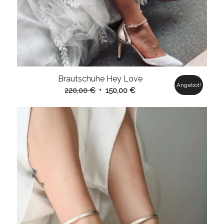
Brautschuhe Hey Love
Angebot!
Ursprünglicher
Aktueller
220,00
€
150,00
€
Preis
Preis
war:
ist:
220,00 €
150,00 €.