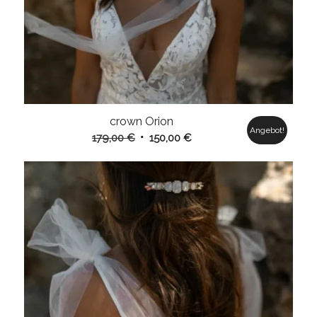
crown Orion
Angebot!
Ursprünglicher
Aktueller
179,00
€
150,00
€
Preis
Preis
war:
ist:
179,00 €
150,00 €.