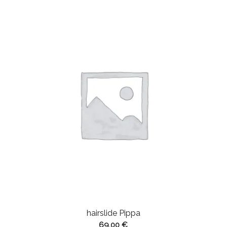
hairslide Pippa
69,00
€