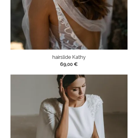
hairslide Kathy
69,00
€