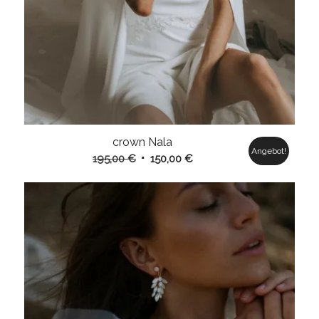
crown Nala
Angebot!
Ursprünglicher
Aktueller
195,00
€
150,00
€
Preis
Preis
war:
ist:
195,00 €
150,00 €.