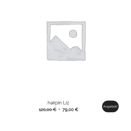
hairpin Liz
Angebot!
Ursprünglicher
Aktueller
120,00
€
79,00
€
Preis
Preis
war:
ist:
120,00 €
79,00 €.